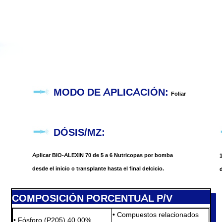
MODO DE APLICACIÓN:
Foliar
DÓSIS/MZ:
Aplicar BIO-ALEXIN 70 de 5 a 6 Nutricopas por bomba
1
desde el inicio o transplante hasta el final delcicio.
d
COMPOSICIÓN PORCENTUAL P/V
• Compuestos relacionados
• Fósforo (P205) 40.00%